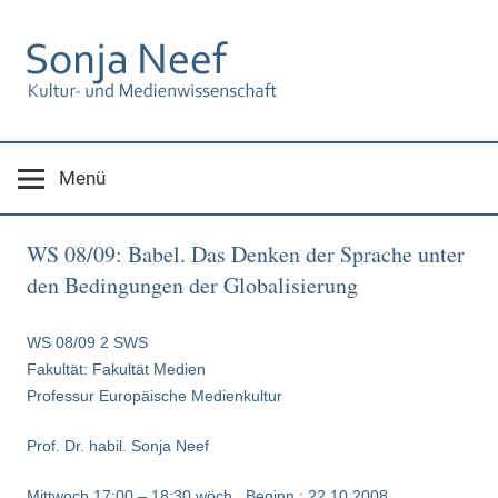
Zum
Inhalt
springen
Menü
WS 08/09: Babel. Das Denken der Sprache unter
den Bedingungen der Globalisierung
WS 08/09 2 SWS
Fakultät: Fakultät Medien
Professur Europäische Medienkultur
Prof. Dr. habil. Sonja Neef
Mittwoch 17:00 – 18:30 wöch., Beginn : 22.10.2008